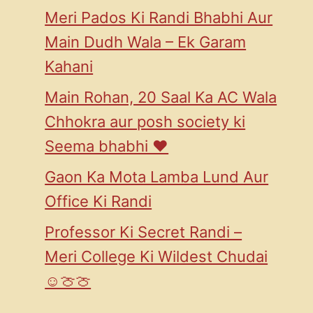
Meri Pados Ki Randi Bhabhi Aur
Main Dudh Wala – Ek Garam
Kahani
Main Rohan, 20 Saal Ka AC Wala
Chhokra aur posh society ki
Seema bhabhi ♥️
Gaon Ka Mota Lamba Lund Aur
Office Ki Randi
Professor Ki Secret Randi –
Meri College Ki Wildest Chudai
☺️🍈🍈